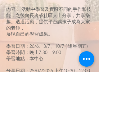
內容： 活動中學習及實踐不同的手作和技
能，之後向長者或社區人士分享，共享樂
趣。透過活動，提供平台讓孩子成為大家
的老師，
展現自己的學習成果。
學習日期：26/6、3/7、10/7 ( 逢星期五)
學習時間：晚上7:30 – 9:00
學習地點：本中心
分享日期：25/07/2026 上午10:30 - 12:00
分享地點：明愛東頭長者中心
對象： 有興趣成為中心親子義工的人士
( 就讀小學的孩子及其家長優先)
名額：5 個家庭
收費：免費
負責職員：周姑娘 ( 註冊社工)
備註：需要出席分享日
活動參加名額有限，先到先得，額滿即止。