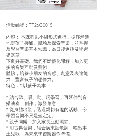
活動編號：TT26G0015
內容： 本課程以小組形式進行，循序漸進
地讓孩子接觸、體驗及探索音樂，並掌握
及學習音樂基本知識，為日後選擇及學習
樂器奠
下良好基礎。我們不斷優化課程，加入更
多的音樂互動及藝術
體驗，培養小朋友的音感、創意及表達能
力，豐富孩子的想像力。
特色：* 以孩子為本
* 結合聽、唱、動、玩學習，再延伸到音
樂演奏、創作，激發創意
* 從身體出發，透過親切有趣的活動，令
學習音樂不只是坐定定。
* 親子同樂，加入家長互動環節。
* 用古典音樂，結合廣東話歌詞，唱出本
土兒歌，為未來學習樂器作準備。