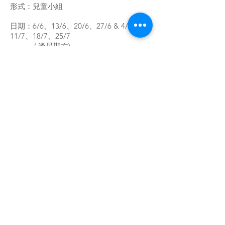
形式：兒童小組
日期：6/6、13/6、20/6、27/6 & 4/7、
11/7、18/7、25/7
( 逢星期六)
時間：上午10:00-11:30
地點：本中心活動室
對象：3-6 歲幼童 及其家長
名額：10-12 人
收費：$30
負責職員：鄭姑娘（註冊社工）
備註：* 參加者必須符合低收入家庭資格
* 必需同時報名『兒童小組+ 家長小組』
* 其中3 節課會邀請家長與小朋友一齊參
與，包括最後1 節結業禮
* 出席達75% 的兒童將獲MCF
活動參加名額有限，先到先得，額滿即止。