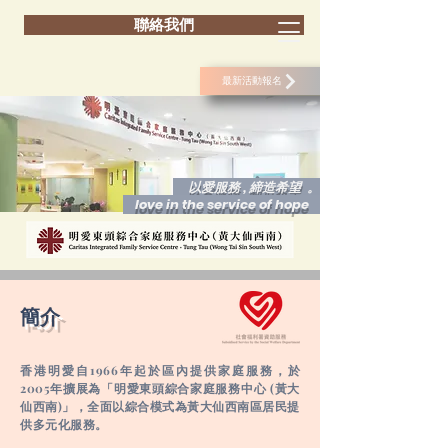
聯絡我們
最新活動報名
以愛服務 , 締造希望 。
love in the service of hope
​簡介
香港明愛自1966年起於區內提供家庭服務，於
2005年擴展為「明愛東頭綜合家庭服務中心 (黃大
仙西南)」，全面以綜合模式為黃大仙西南區居民提
供多元化服務。