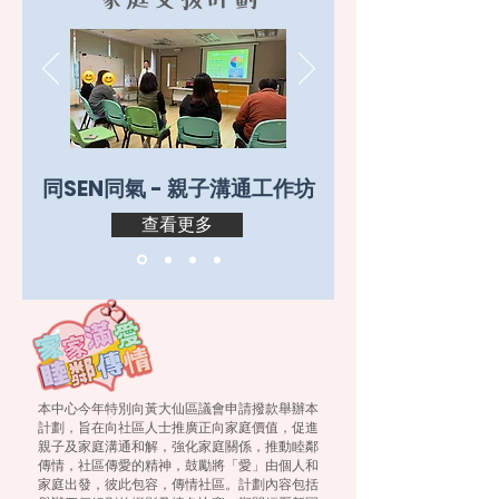
同SEN同氣 - 親子溝通工作坊
查看更多
本中心今年特別向黃大仙區議會申請撥款舉辦本
計劃，旨在向社區人士推廣正向家庭價值，促進
親子及家庭溝通和解，強化家庭關係，推動睦鄰
傳情，社區傳愛的精神，鼓勵將「愛」由個人和
家庭出發，彼此包容，傳情社區。計劃內容包括