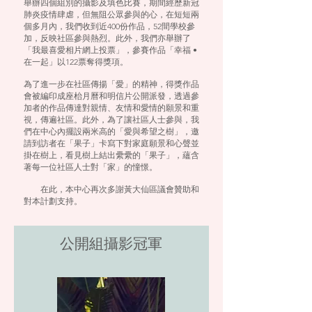
舉辦四個組別的攝影及填色比賽，期間經歷新冠
肺炎疫情肆虐，但無阻公眾參與的心，在短短兩
個多月內，我們收到近400份作品，52間學校參
加，反映社區參與熱烈。此外，我們亦舉辦了
「我最喜愛相片網上投票」，參賽作品「幸福 •
在一起」以122票奪得獎項。
為了進一步在社區傳揚「愛」的精神，得獎作品
會被編印成座枱月曆和明信片公開派發，透過參
加者的作品傳達對親情、友情和愛情的願景和重
視，傳遍社區。此外，為了讓社區人士參與，我
們在中心內擺設兩米高的「愛與希望之樹」，邀
請到訪者在「果子」卡寫下對家庭願景和心聲並
掛在樹上，看見樹上結出纍纍的「果子」，蘊含
著每一位社區人士對「家」的憧憬。
在此，本中心再次多謝黃大仙區議會贊助和
對本計劃支持。
​公開組攝影冠軍