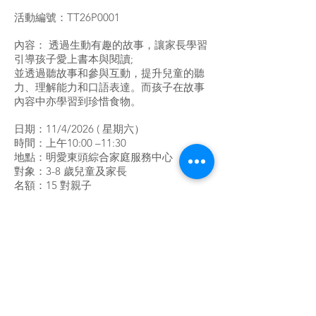
活動編號：TT26P0001
內容： 透過生動有趣的故事，讓家長學習
引導孩子愛上書本與閱讀;
並透過聽故事和參與互動，提升兒童的聽
力、理解能力和口語表達。而孩子在故事
內容中亦學習到珍惜食物。
日期：11/4/2026 ( 星期六）
時間：上午10:00 –11:30
地點：明愛東頭綜合家庭服務中心
對象：3-8 歲兒童及家長
名額：15 對親子
收費：免費
合作單位：黃大仙區公共圖書館
負責職員：吳姑娘 ( 註冊社工）
活動參加名額有限，先到先得，額滿即止。